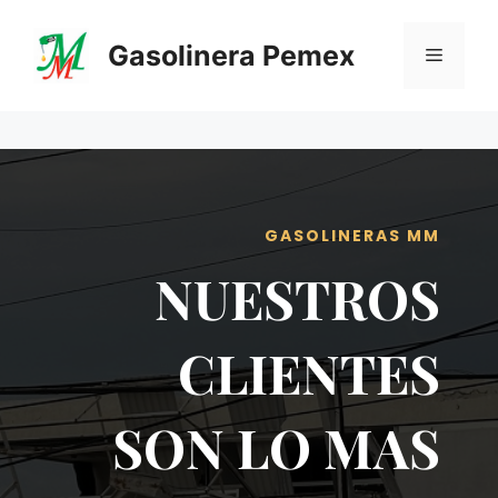
Saltar
al
Gasolinera Pemex
Menú
contenido
GASOLINERAS MM
NUESTROS
CLIENTES
SON LO MAS