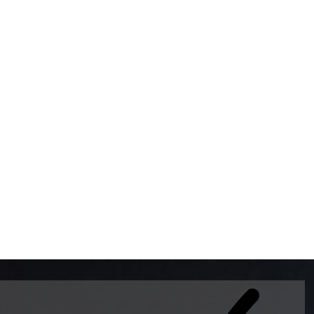
BOMBAS DE GASOLINA 
MUNDO EL MODELO WAY
ESTILO EUROPEO CON 
INTELIGENTES QUE EVI
DESCALIBRACIÓN PARA
GARANTIZAR LA EXACTI
ADEMAS DE SER DE 3 
PREMIUM Y DIESEL.