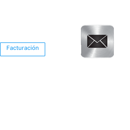
Facturación
El Huracan Otis
destruyo gran parte de
Acapulco.