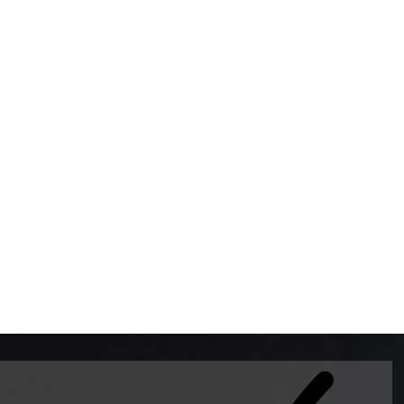
BOMBAS DE GASOLINA 
MUNDO EL MODELO WAY
ESTILO EUROPEO CON 
INTELIGENTES QUE EVI
DESCALIBRACIÓN PARA
GARANTIZAR LA EXACTI
ADEMAS DE SER DE 3 
PREMIUM Y DIESEL.