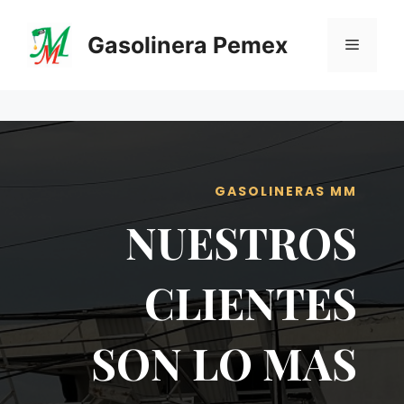
Saltar
al
Gasolinera Pemex
Menú
contenido
GASOLINERAS MM
NUESTROS
CLIENTES
SON LO MAS