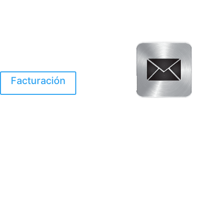
Facturación
El Huracan Otis
destruyo gran parte de
Acapulco.