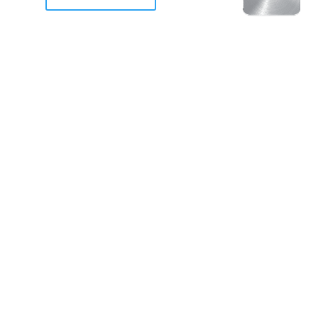
racan Otis destruyo gran
de Acapulco.
ravemente como a la mayoria de casas, edificios y 
mos 2 opciones cruzarnos de brazos o ponernos a
a en la recuperacion de nuestro amado Acapulco; 
trabajar a marchas forzados para ser la primer ga
estar al 100 %. Agrademos mucho a todos los que c