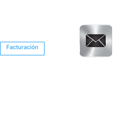
Facturación
El Huracan Otis
destruyo gran parte de
Acapulco.