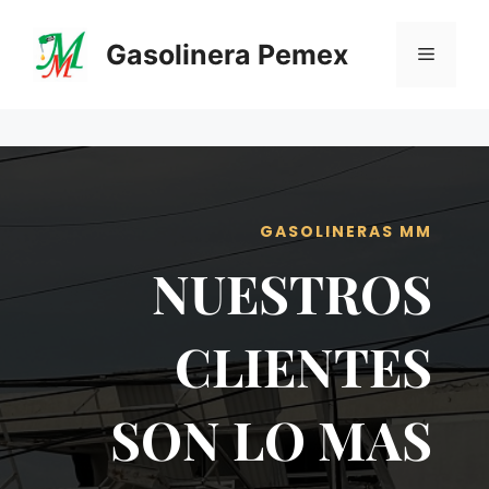
Saltar
al
Gasolinera Pemex
Menú
contenido
GASOLINERAS MM
NUESTROS
CLIENTES
SON LO MAS