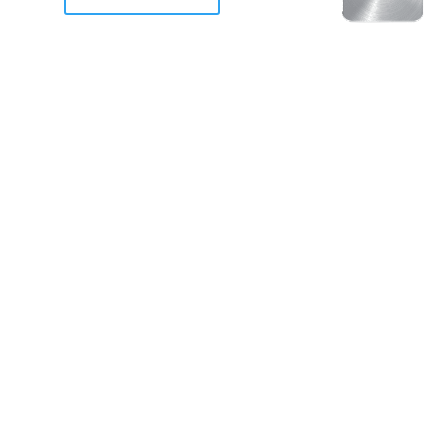
racan Otis destruyo gran
de Acapulco.
ravemente como a la mayoria de casas, edificios y 
mos 2 opciones cruzarnos de brazos o ponernos a
a en la recuperacion de nuestro amado Acapulco; 
trabajar a marchas forzados para ser la primer ga
estar al 100 %. Agrademos mucho a todos los que c