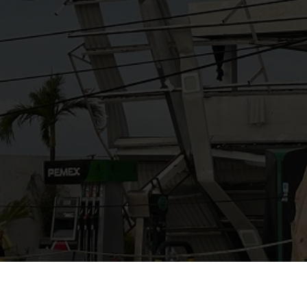
AYUDANOS A MEJORAR
gasolinera13702@gmail.co
m