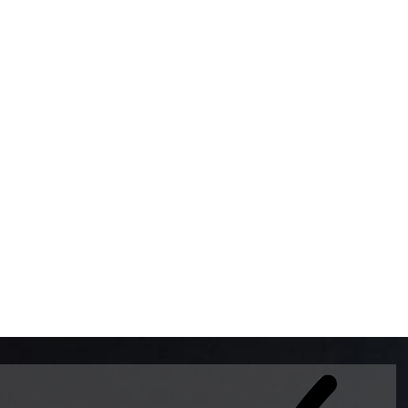
BOMBAS DE GASOLINA 
MUNDO EL MODELO WAY
ESTILO EUROPEO CON 
INTELIGENTES QUE EVI
DESCALIBRACIÓN PARA
GARANTIZAR LA EXACTI
ADEMAS DE SER DE 3 
PREMIUM Y DIESEL.