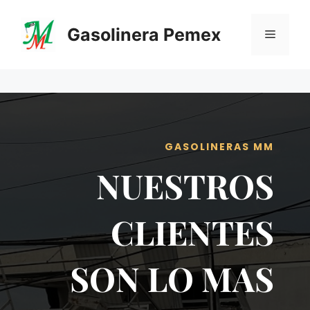
Saltar
al
Gasolinera Pemex
Menú
contenido
GASOLINERAS MM
NUESTROS
CLIENTES
SON LO MAS