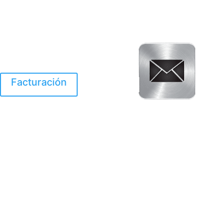
Facturación
El Huracan Otis
destruyo gran parte de
Acapulco.