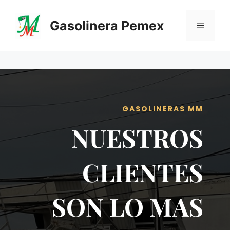
Saltar
al
Gasolinera Pemex
Menú
contenido
GASOLINERAS MM
NUESTROS
CLIENTES
SON LO MAS