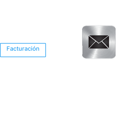
Facturación
El Huracan Otis
destruyo gran parte de
Acapulco.