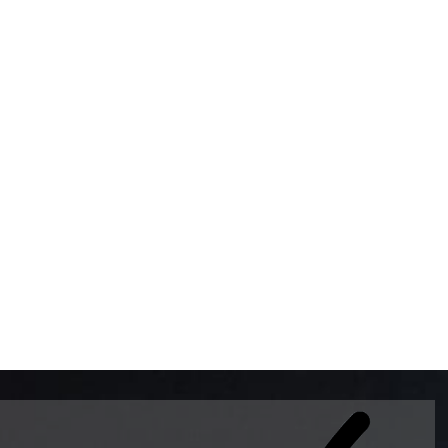
BOMBAS DE GASOLINA 
MUNDO EL MODELO WAY
ESTILO EUROPEO CON 
INTELIGENTES QUE EVI
DESCALIBRACIÓN PARA
GARANTIZAR LA EXACTI
ADEMAS DE SER DE 3 
PREMIUM Y DIESEL.