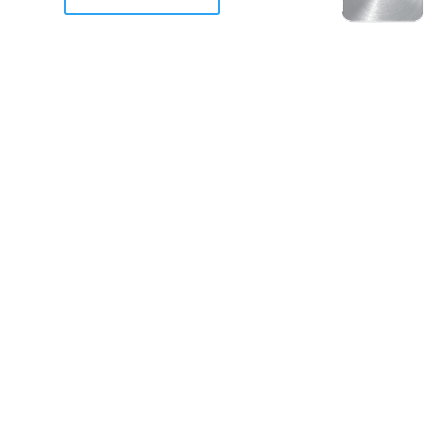
racan Otis destruyo gran
de Acapulco.
ravemente como a la mayoria de casas, edificios y 
mos 2 opciones cruzarnos de brazos o ponernos a
a en la recuperacion de nuestro amado Acapulco; 
trabajar a marchas forzados para ser la primer ga
estar al 100 %. Agrademos mucho a todos los que c