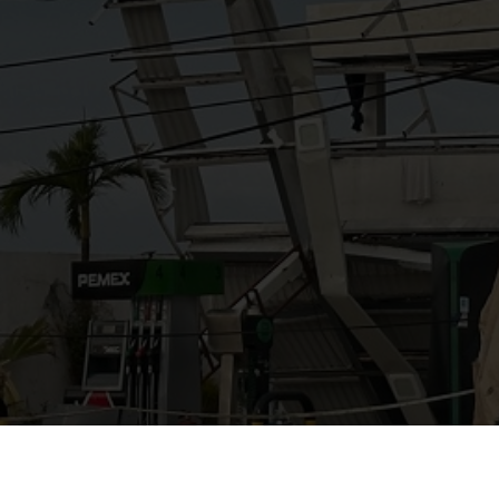
AYUDANOS A MEJORAR
gasolinera13702@gmail.co
m