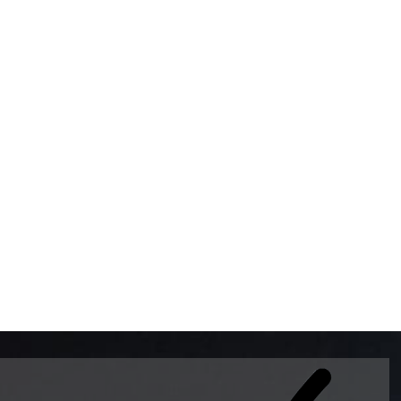
BOMBAS DE GASOLINA 
MUNDO EL MODELO WAY
ESTILO EUROPEO CON 
INTELIGENTES QUE EVI
DESCALIBRACIÓN PARA
GARANTIZAR LA EXACTI
ADEMAS DE SER DE 3 
PREMIUM Y DIESEL.