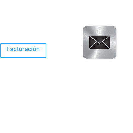
Facturación
El Huracan Otis
destruyo gran parte de
Acapulco.