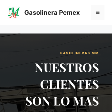
Saltar
al
Gasolinera Pemex
Menú
contenido
GASOLINERAS MM
NUESTROS
CLIENTES
SON LO MAS