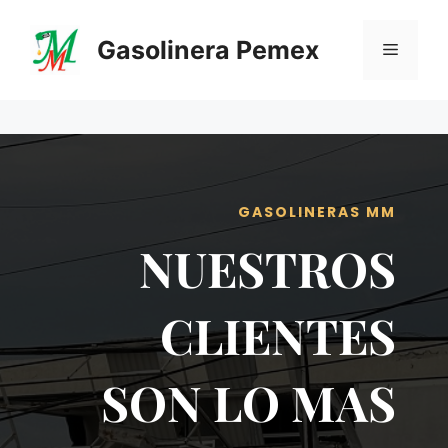
Saltar
al
Gasolinera Pemex
Menú
contenido
GASOLINERAS MM
NUESTROS
CLIENTES
SON LO MAS