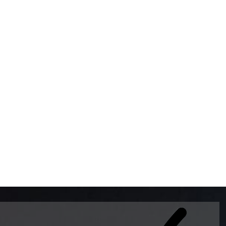
BOMBAS DE GASOLINA 
MUNDO EL MODELO WAY
ESTILO EUROPEO CON 
INTELIGENTES QUE EVI
DESCALIBRACIÓN PARA
GARANTIZAR LA EXACTI
ADEMAS DE SER DE 3 
PREMIUM Y DIESEL.