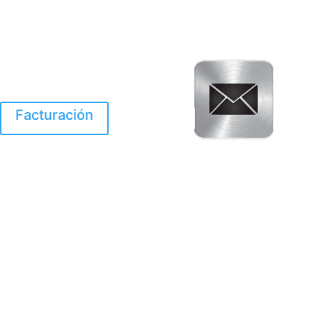
Facturación
El Huracan Otis
destruyo gran parte de
Acapulco.