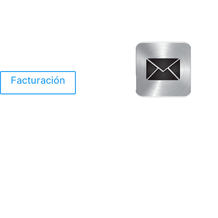
Facturación
El Huracan Otis
destruyo gran parte de
Acapulco.