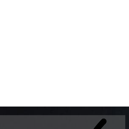
BOMBAS DE GASOLINA 
MUNDO EL MODELO WAY
ESTILO EUROPEO CON 
INTELIGENTES QUE EVI
DESCALIBRACIÓN PARA
GARANTIZAR LA EXACTI
ADEMAS DE SER DE 3 
PREMIUM Y DIESEL.