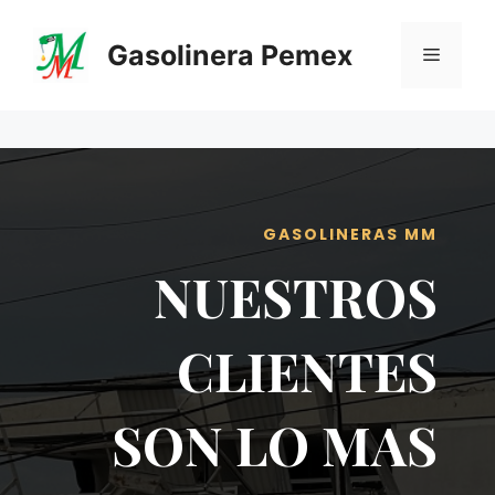
Saltar
al
Gasolinera Pemex
Menú
contenido
GASOLINERAS MM
NUESTROS
CLIENTES
SON LO MAS