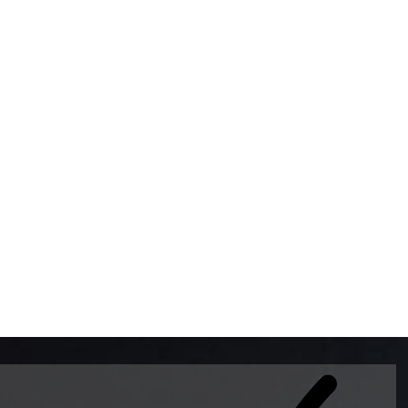
BOMBAS DE GASOLINA 
MUNDO EL MODELO WAY
ESTILO EUROPEO CON 
INTELIGENTES QUE EVI
DESCALIBRACIÓN PARA
GARANTIZAR LA EXACTI
ADEMAS DE SER DE 3 
PREMIUM Y DIESEL.