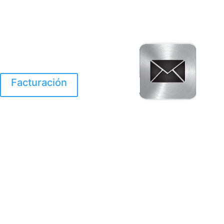
Facturación
El Huracan Otis
destruyo gran parte de
Acapulco.