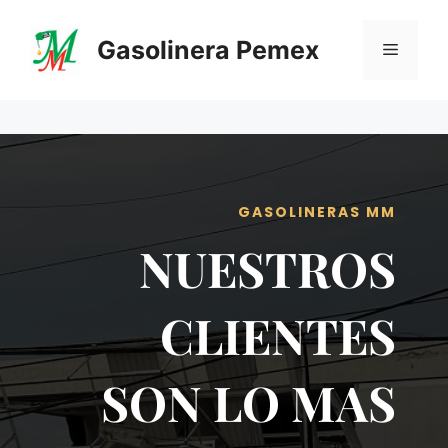
Saltar
al
Gasolinera Pemex
Menú
contenido
GASOLINERAS MM
NUESTROS
CLIENTES
SON LO MAS