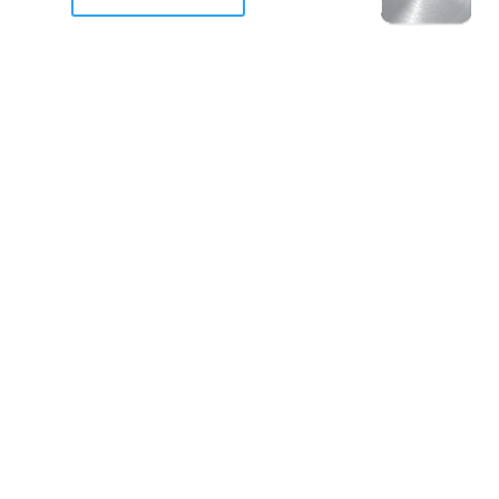
racan Otis destruyo gran
de Acapulco.
ravemente como a la mayoria de casas, edificios y 
mos 2 opciones cruzarnos de brazos o ponernos a
a en la recuperacion de nuestro amado Acapulco; 
trabajar a marchas forzados para ser la primer ga
estar al 100 %. Agrademos mucho a todos los que c