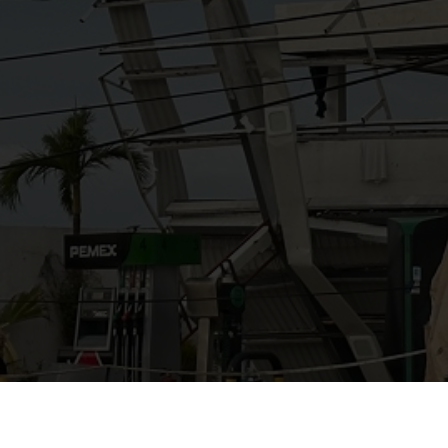
AYUDANOS A MEJORAR
gasolinera13702@gmail.co
m