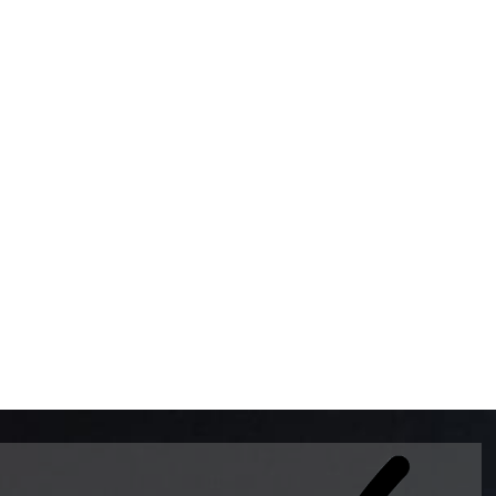
BOMBAS DE GASOLINA 
MUNDO EL MODELO WAY
ESTILO EUROPEO CON 
INTELIGENTES QUE EVI
DESCALIBRACIÓN PARA
GARANTIZAR LA EXACTI
ADEMAS DE SER DE 3 
PREMIUM Y DIESEL.