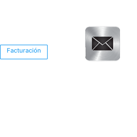
Facturación
El Huracan Otis
destruyo gran parte de
Acapulco.