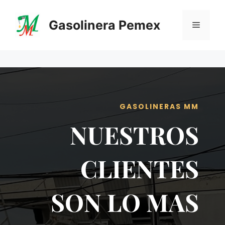
Saltar
al
Gasolinera Pemex
Menú
contenido
GASOLINERAS MM
NUESTROS
CLIENTES
SON LO MAS