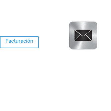
Facturación
El Huracan Otis
destruyo gran parte de
Acapulco.