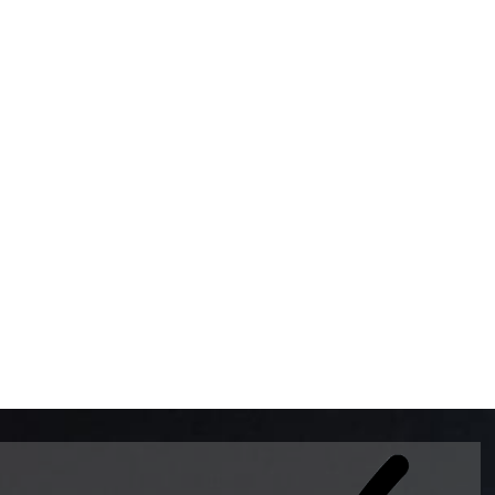
BOMBAS DE GASOLINA 
MUNDO EL MODELO WAY
ESTILO EUROPEO CON 
INTELIGENTES QUE EVI
DESCALIBRACIÓN PARA
GARANTIZAR LA EXACTI
ADEMAS DE SER DE 3 
PREMIUM Y DIESEL.