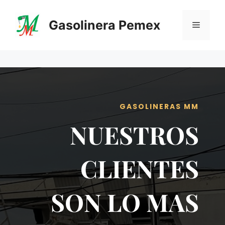
Saltar
al
Gasolinera Pemex
Menú
contenido
GASOLINERAS MM
NUESTROS
CLIENTES
SON LO MAS