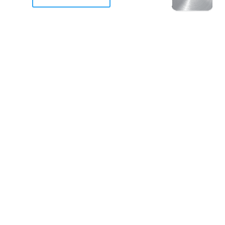
racan Otis destruyo gran
de Acapulco.
ravemente como a la mayoria de casas, edificios y 
mos 2 opciones cruzarnos de brazos o ponernos a
a en la recuperacion de nuestro amado Acapulco; 
trabajar a marchas forzados para ser la primer ga
estar al 100 %. Agrademos mucho a todos los que c