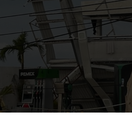
AYUDANOS A MEJORAR
gasolinera13702@gmail.co
m