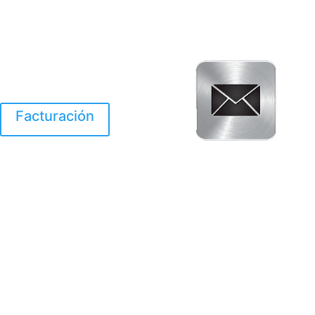
Facturación
El Huracan Otis
destruyo gran parte de
Acapulco.