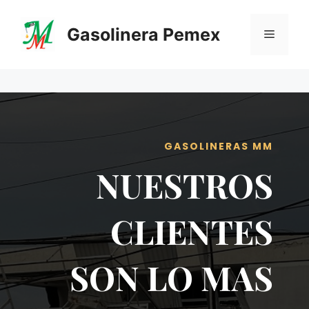
Saltar
al
Gasolinera Pemex
Menú
contenido
GASOLINERAS MM
NUESTROS
CLIENTES
SON LO MAS