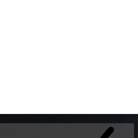
BOMBAS DE GASOLINA 
MUNDO EL MODELO WAY
ESTILO EUROPEO CON 
INTELIGENTES QUE EVI
DESCALIBRACIÓN PARA
GARANTIZAR LA EXACTI
ADEMAS DE SER DE 3 
PREMIUM Y DIESEL.