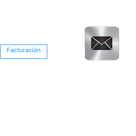
Facturación
El Huracan Otis
destruyo gran parte de
Acapulco.