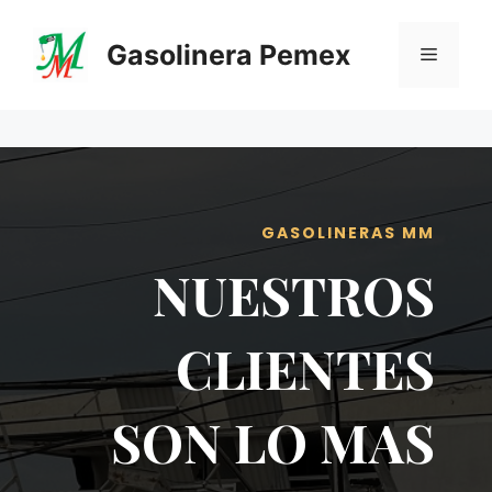
Saltar
al
Gasolinera Pemex
Menú
contenido
GASOLINERAS MM
NUESTROS
CLIENTES
SON LO MAS