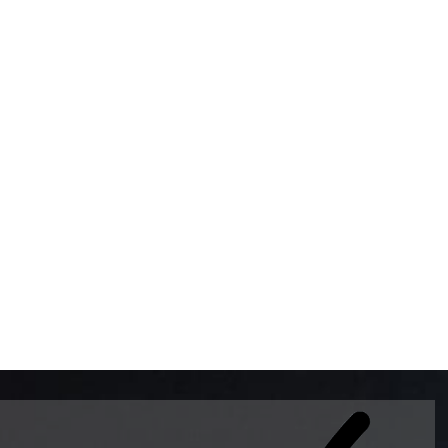
BOMBAS DE GASOLINA 
MUNDO EL MODELO WAY
ESTILO EUROPEO CON 
INTELIGENTES QUE EVI
DESCALIBRACIÓN PARA
GARANTIZAR LA EXACTI
ADEMAS DE SER DE 3 
PREMIUM Y DIESEL.