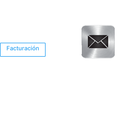
Facturación
El Huracan Otis
destruyo gran parte de
Acapulco.