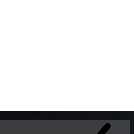
BOMBAS DE GASOLINA 
MUNDO EL MODELO WAY
ESTILO EUROPEO CON 
INTELIGENTES QUE EVI
DESCALIBRACIÓN PARA
GARANTIZAR LA EXACTI
ADEMAS DE SER DE 3 
PREMIUM Y DIESEL.