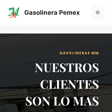
Saltar
al
Gasolinera Pemex
Menú
contenido
GASOLINERAS MM
NUESTROS
CLIENTES
SON LO MAS