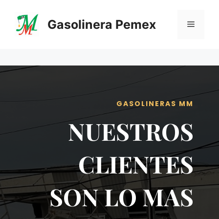
Saltar
al
Gasolinera Pemex
Menú
contenido
GASOLINERAS MM
NUESTROS
CLIENTES
SON LO MAS