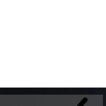
BOMBAS DE GASOLINA 
MUNDO EL MODELO WAY
ESTILO EUROPEO CON 
INTELIGENTES QUE EVI
DESCALIBRACIÓN PARA
GARANTIZAR LA EXACTI
ADEMAS DE SER DE 3 
PREMIUM Y DIESEL.