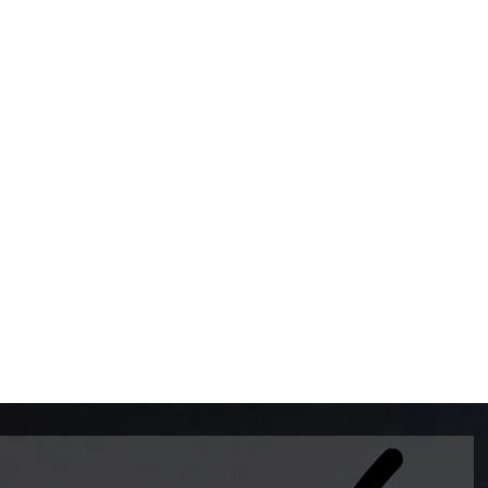
BOMBAS DE GASOLINA 
MUNDO EL MODELO WAY
ESTILO EUROPEO CON 
INTELIGENTES QUE EVI
DESCALIBRACIÓN PARA
GARANTIZAR LA EXACTI
ADEMAS DE SER DE 3 
PREMIUM Y DIESEL.