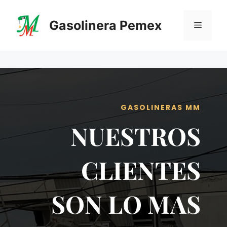
Saltar
al
Gasolinera Pemex
Menú
contenido
GASOLINERAS MM
NUESTROS
CLIENTES
SON LO MAS