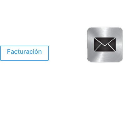
Facturación
El Huracan Otis
destruyo gran parte de
Acapulco.