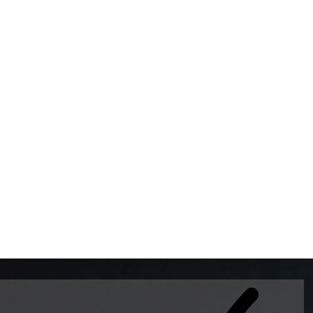
BOMBAS DE GASOLINA 
MUNDO EL MODELO WAY
ESTILO EUROPEO CON 
INTELIGENTES QUE EVI
DESCALIBRACIÓN PARA
GARANTIZAR LA EXACTI
ADEMAS DE SER DE 3 
PREMIUM Y DIESEL.