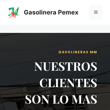
Saltar
al
Gasolinera Pemex
Menú
contenido
GASOLINERAS MM
NUESTROS
CLIENTES
SON LO MAS