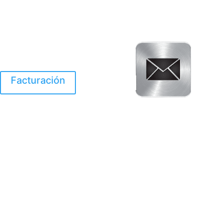
Facturación
El Huracan Otis
destruyo gran parte de
Acapulco.