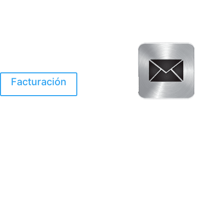
Facturación
El Huracan Otis
destruyo gran parte de
Acapulco.