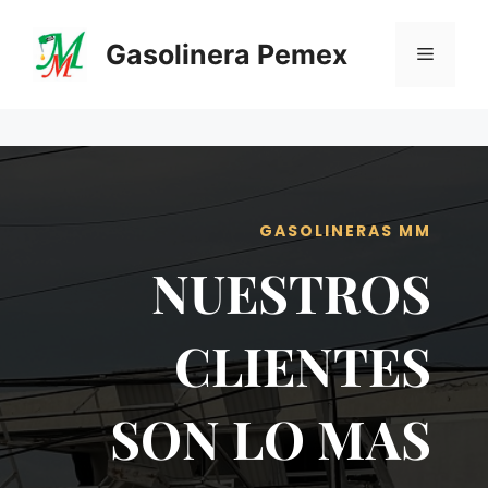
Saltar
al
Gasolinera Pemex
Menú
contenido
GASOLINERAS MM
NUESTROS
CLIENTES
SON LO MAS