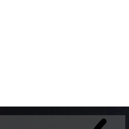
BOMBAS DE GASOLINA 
MUNDO EL MODELO WAY
ESTILO EUROPEO CON 
INTELIGENTES QUE EVI
DESCALIBRACIÓN PARA
GARANTIZAR LA EXACTI
ADEMAS DE SER DE 3 
PREMIUM Y DIESEL.