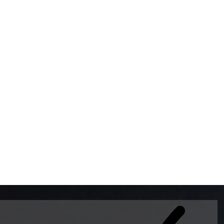
BOMBAS DE GASOLINA 
MUNDO EL MODELO WAY
ESTILO EUROPEO CON 
INTELIGENTES QUE EVI
DESCALIBRACIÓN PARA
GARANTIZAR LA EXACTI
ADEMAS DE SER DE 3 
PREMIUM Y DIESEL.