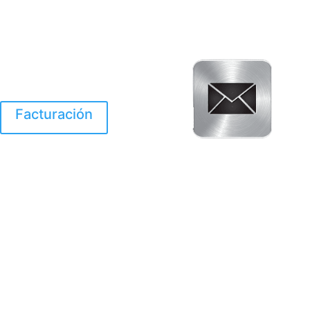
Facturación
El Huracan Otis
destruyo gran parte de
Acapulco.