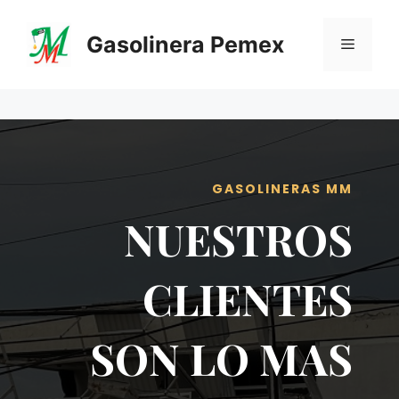
Saltar
al
Gasolinera Pemex
Menú
contenido
GASOLINERAS MM
NUESTROS
CLIENTES
SON LO MAS