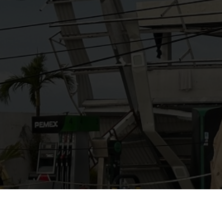
AYUDANOS A MEJORAR
gasolinera13702@gmail.co
m