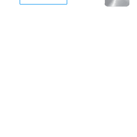
racan Otis destruyo gran
de Acapulco.
ravemente como a la mayoria de casas, edificios y 
mos 2 opciones cruzarnos de brazos o ponernos a
a en la recuperacion de nuestro amado Acapulco; 
trabajar a marchas forzados para ser la primer ga
estar al 100 %. Agrademos mucho a todos los que c