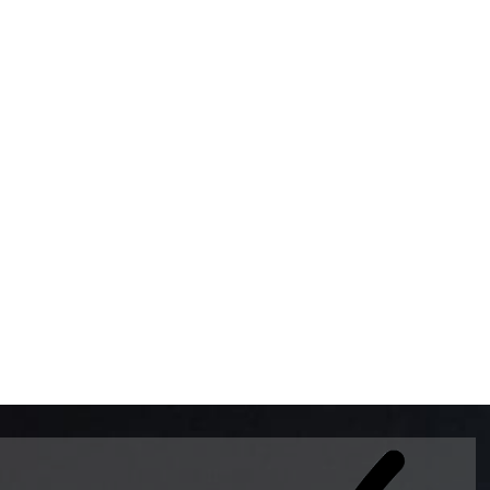
BOMBAS DE GASOLINA 
MUNDO EL MODELO WAY
ESTILO EUROPEO CON 
INTELIGENTES QUE EVI
DESCALIBRACIÓN PARA
GARANTIZAR LA EXACTI
ADEMAS DE SER DE 3 
PREMIUM Y DIESEL.