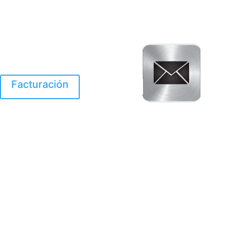
Facturación
El Huracan Otis
destruyo gran parte de
Acapulco.