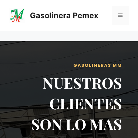
Saltar
al
Gasolinera Pemex
Menú
contenido
GASOLINERAS MM
NUESTROS
CLIENTES
SON LO MAS