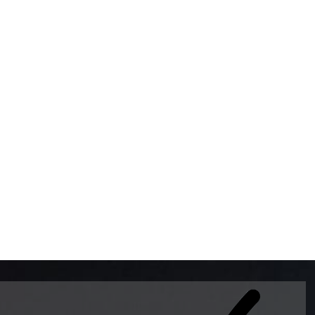
BOMBAS DE GASOLINA 
MUNDO EL MODELO WAY
ESTILO EUROPEO CON 
INTELIGENTES QUE EVI
DESCALIBRACIÓN PARA
GARANTIZAR LA EXACTI
ADEMAS DE SER DE 3 
PREMIUM Y DIESEL.