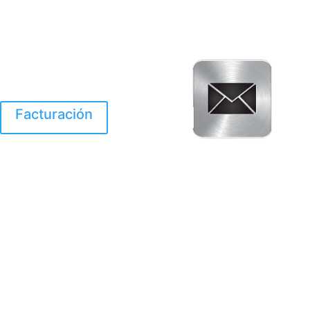
Facturación
El Huracan Otis
destruyo gran parte de
Acapulco.