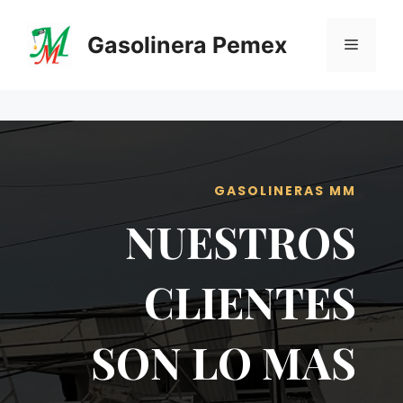
Saltar
al
Gasolinera Pemex
Menú
contenido
GASOLINERAS MM
NUESTROS
CLIENTES
SON LO MAS