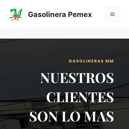
Saltar
al
Gasolinera Pemex
Menú
contenido
GASOLINERAS MM
NUESTROS
CLIENTES
SON LO MAS