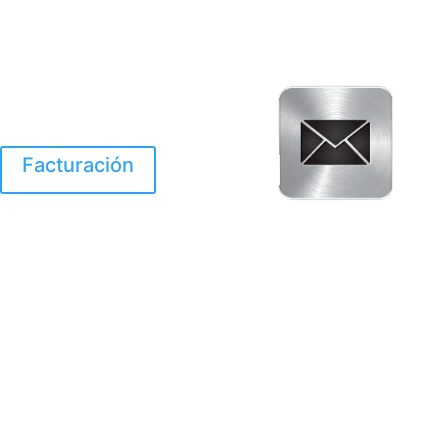
Facturación
El Huracan Otis
destruyo gran parte de
Acapulco.