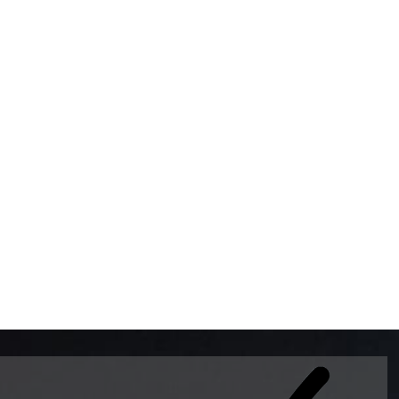
BOMBAS DE GASOLINA 
MUNDO EL MODELO WAY
ESTILO EUROPEO CON 
INTELIGENTES QUE EVI
DESCALIBRACIÓN PARA
GARANTIZAR LA EXACTI
ADEMAS DE SER DE 3 
PREMIUM Y DIESEL.