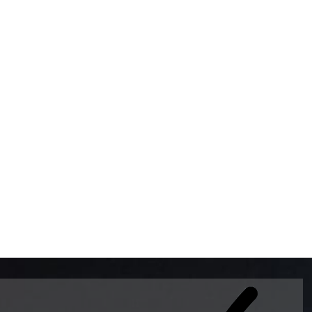
BOMBAS DE GASOLINA 
MUNDO EL MODELO WAY
ESTILO EUROPEO CON 
INTELIGENTES QUE EVI
DESCALIBRACIÓN PARA
GARANTIZAR LA EXACTI
ADEMAS DE SER DE 3 
PREMIUM Y DIESEL.