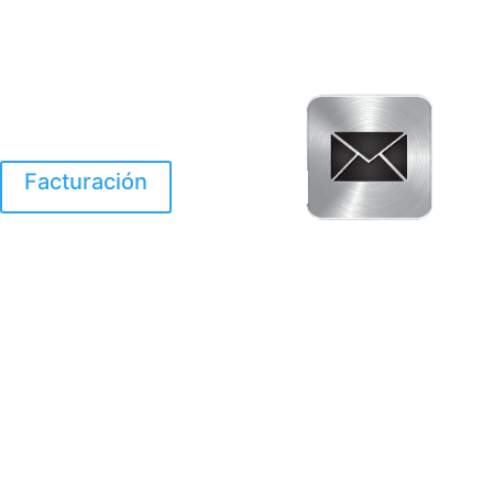
Facturación
El Huracan Otis
destruyo gran parte de
Acapulco.