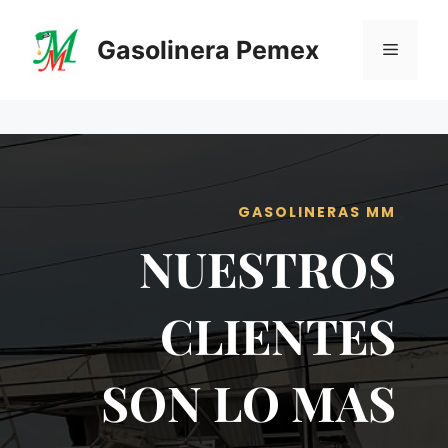
Saltar
al
Gasolinera Pemex
Menú
contenido
GASOLINERAS MM
NUESTROS
CLIENTES
SON LO MAS