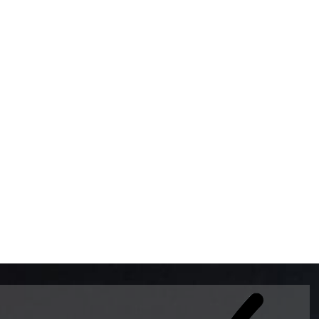
BOMBAS DE GASOLINA 
MUNDO EL MODELO WAY
ESTILO EUROPEO CON 
INTELIGENTES QUE EVI
DESCALIBRACIÓN PARA
GARANTIZAR LA EXACTI
ADEMAS DE SER DE 3 
PREMIUM Y DIESEL.