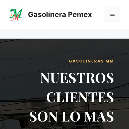
Saltar
al
Gasolinera Pemex
Menú
contenido
GASOLINERAS MM
NUESTROS
CLIENTES
SON LO MAS