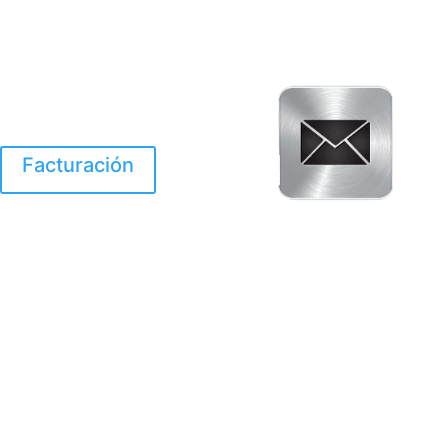
Facturación
El Huracan Otis
destruyo gran parte de
Acapulco.