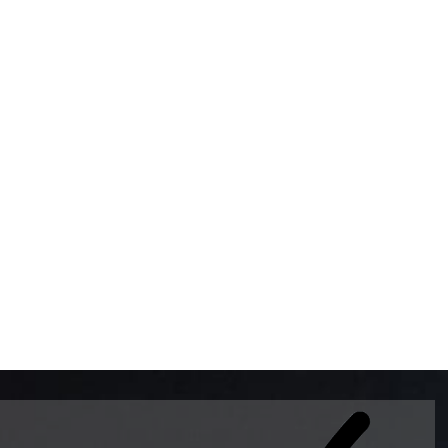
BOMBAS DE GASOLINA 
MUNDO EL MODELO WAY
ESTILO EUROPEO CON 
INTELIGENTES QUE EVI
DESCALIBRACIÓN PARA
GARANTIZAR LA EXACTI
ADEMAS DE SER DE 3 
PREMIUM Y DIESEL.