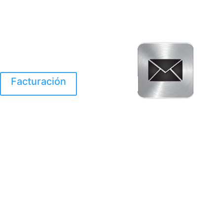
Facturación
El Huracan Otis
destruyo gran parte de
Acapulco.