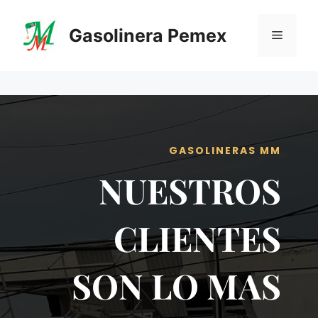
Saltar
al
Gasolinera Pemex
Menú
contenido
GASOLINERAS MM
NUESTROS
CLIENTES
SON LO MAS