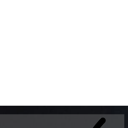
BOMBAS DE GASOLINA 
MUNDO EL MODELO WAY
ESTILO EUROPEO CON 
INTELIGENTES QUE EVI
DESCALIBRACIÓN PARA
GARANTIZAR LA EXACTI
ADEMAS DE SER DE 3 
PREMIUM Y DIESEL.