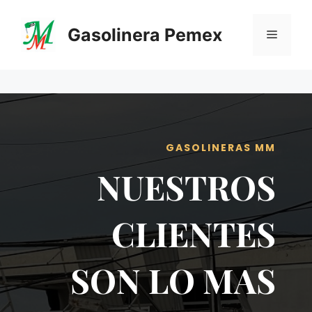
Saltar
al
Gasolinera Pemex
Menú
contenido
GASOLINERAS MM
NUESTROS
CLIENTES
SON LO MAS