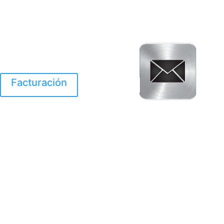
Facturación
El Huracan Otis
destruyo gran parte de
Acapulco.