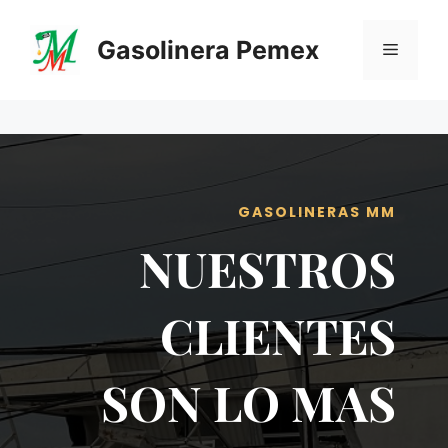
Saltar
al
Gasolinera Pemex
Menú
contenido
GASOLINERAS MM
NUESTROS
CLIENTES
SON LO MAS