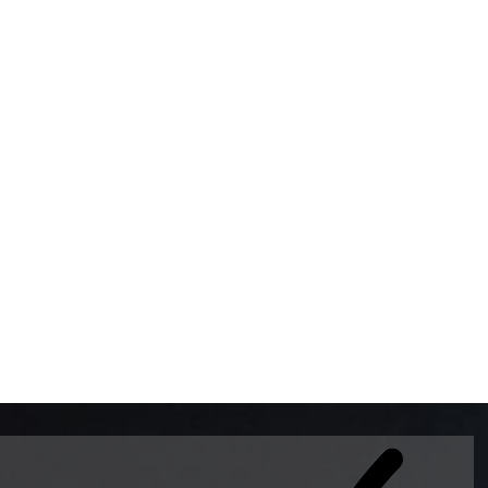
BOMBAS DE GASOLINA 
MUNDO EL MODELO WAY
ESTILO EUROPEO CON 
INTELIGENTES QUE EVI
DESCALIBRACIÓN PARA
GARANTIZAR LA EXACTI
ADEMAS DE SER DE 3 
PREMIUM Y DIESEL.