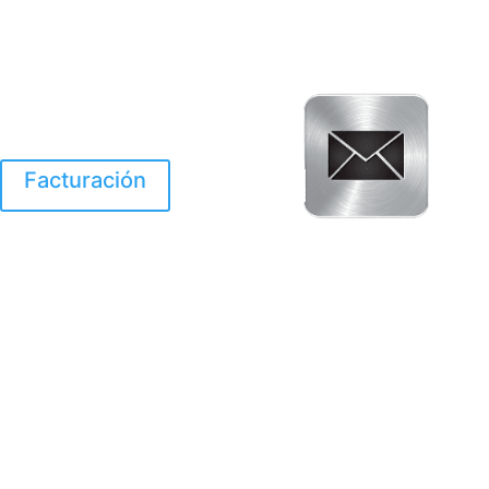
Facturación
El Huracan Otis
destruyo gran parte de
Acapulco.