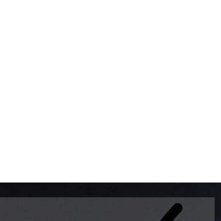
BOMBAS DE GASOLINA 
MUNDO EL MODELO WAY
ESTILO EUROPEO CON 
INTELIGENTES QUE EVI
DESCALIBRACIÓN PARA
GARANTIZAR LA EXACTI
ADEMAS DE SER DE 3 
PREMIUM Y DIESEL.