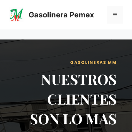
Saltar
al
Gasolinera Pemex
Menú
contenido
GASOLINERAS MM
NUESTROS
CLIENTES
SON LO MAS