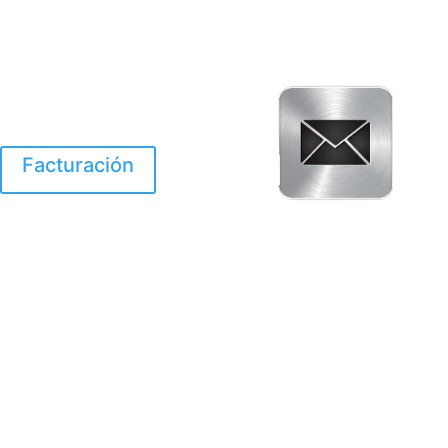
Facturación
El Huracan Otis
destruyo gran parte de
Acapulco.