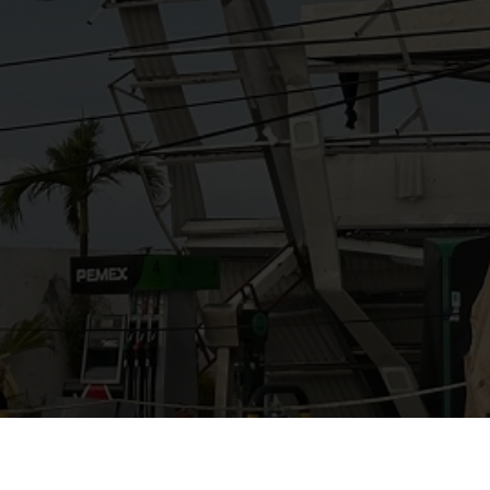
AYUDANOS A MEJORAR
gasolinera13702@gmail.co
m