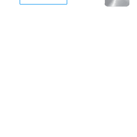
racan Otis destruyo gran
de Acapulco.
ravemente como a la mayoria de casas, edificios y 
mos 2 opciones cruzarnos de brazos o ponernos a
a en la recuperacion de nuestro amado Acapulco; 
trabajar a marchas forzados para ser la primer ga
estar al 100 %. Agrademos mucho a todos los que c