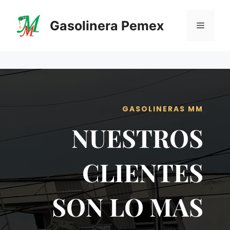
Saltar
al
Gasolinera Pemex
Menú
contenido
GASOLINERAS MM
NUESTROS
CLIENTES
SON LO MAS