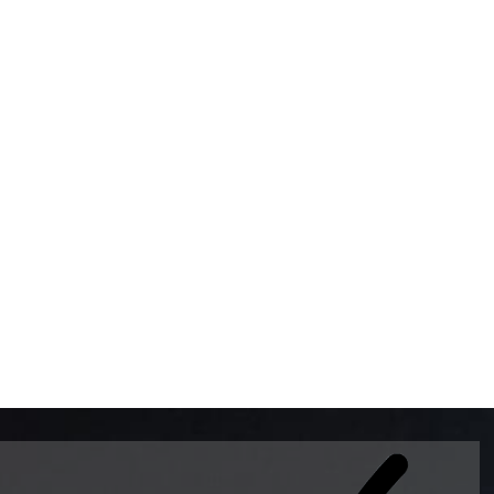
BOMBAS DE GASOLINA 
MUNDO EL MODELO WAY
ESTILO EUROPEO CON 
INTELIGENTES QUE EVI
DESCALIBRACIÓN PARA
GARANTIZAR LA EXACTI
ADEMAS DE SER DE 3 
PREMIUM Y DIESEL.