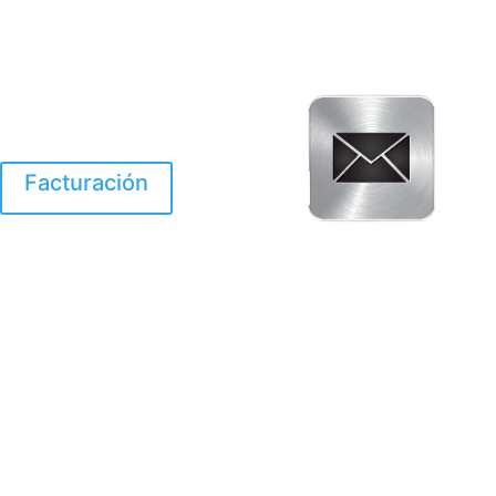
Facturación
El Huracan Otis
destruyo gran parte de
Acapulco.