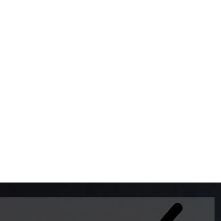
BOMBAS DE GASOLINA 
MUNDO EL MODELO WAY
ESTILO EUROPEO CON 
INTELIGENTES QUE EVI
DESCALIBRACIÓN PARA
GARANTIZAR LA EXACTI
ADEMAS DE SER DE 3 
PREMIUM Y DIESEL.