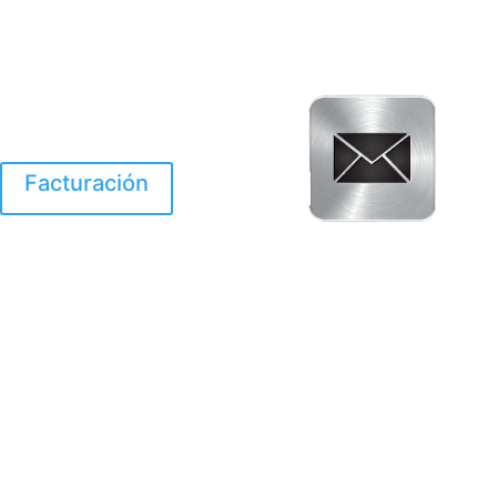
Facturación
El Huracan Otis
destruyo gran parte de
Acapulco.