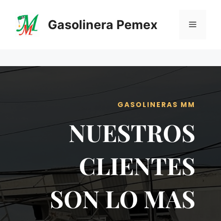
Saltar
al
Gasolinera Pemex
Menú
contenido
GASOLINERAS MM
NUESTROS
CLIENTES
SON LO MAS