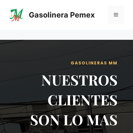
Saltar
al
Gasolinera Pemex
Menú
contenido
GASOLINERAS MM
NUESTROS
CLIENTES
SON LO MAS