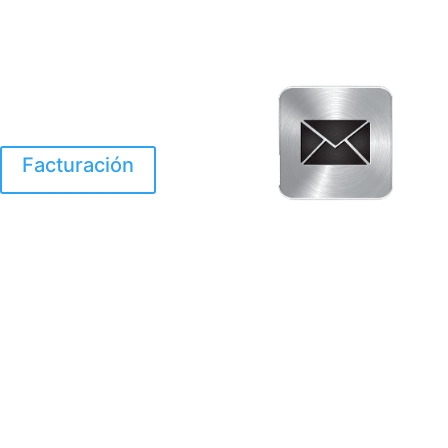
Facturación
El Huracan Otis
destruyo gran parte de
Acapulco.