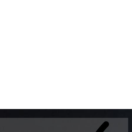
BOMBAS DE GASOLINA 
MUNDO EL MODELO WAY
ESTILO EUROPEO CON 
INTELIGENTES QUE EVI
DESCALIBRACIÓN PARA
GARANTIZAR LA EXACTI
ADEMAS DE SER DE 3 
PREMIUM Y DIESEL.