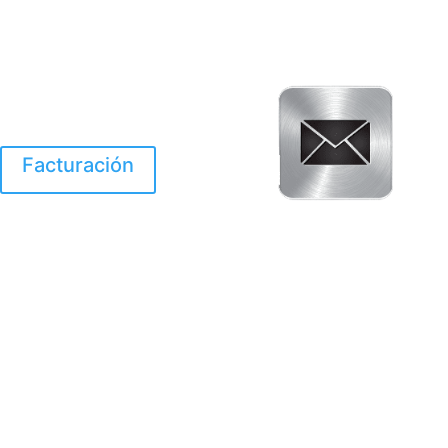
Facturación
El Huracan Otis
destruyo gran parte de
Acapulco.