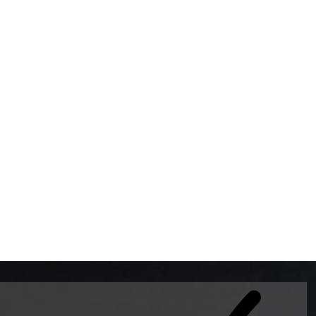
BOMBAS DE GASOLINA 
MUNDO EL MODELO WAY
ESTILO EUROPEO CON 
INTELIGENTES QUE EVI
DESCALIBRACIÓN PARA
GARANTIZAR LA EXACTI
ADEMAS DE SER DE 3 
PREMIUM Y DIESEL.