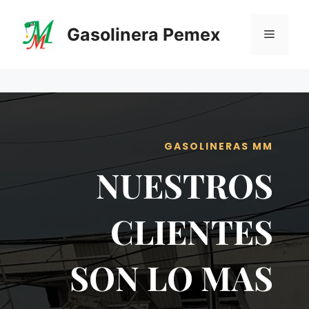
Saltar
al
Gasolinera Pemex
Menú
contenido
GASOLINERAS MM
NUESTROS
CLIENTES
SON LO MAS