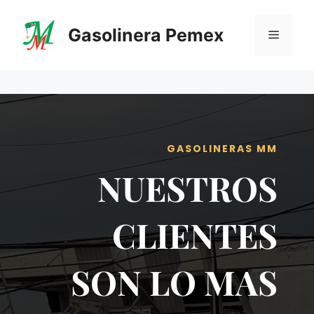
Saltar
al
Gasolinera Pemex
Menú
contenido
GASOLINERAS MM
NUESTROS
CLIENTES
SON LO MAS