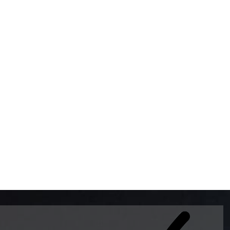
BOMBAS DE GASOLINA 
MUNDO EL MODELO WAY
ESTILO EUROPEO CON 
INTELIGENTES QUE EVI
DESCALIBRACIÓN PARA
GARANTIZAR LA EXACTI
ADEMAS DE SER DE 3 
PREMIUM Y DIESEL.