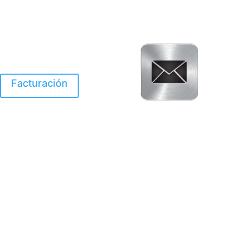
Facturación
El Huracan Otis
destruyo gran parte de
Acapulco.