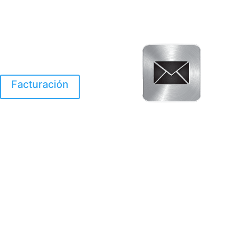
Facturación
El Huracan Otis
destruyo gran parte de
Acapulco.