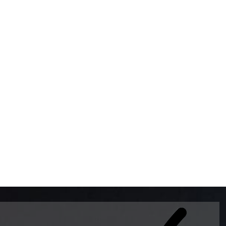
BOMBAS DE GASOLINA 
MUNDO EL MODELO WAY
ESTILO EUROPEO CON 
INTELIGENTES QUE EVI
DESCALIBRACIÓN PARA
GARANTIZAR LA EXACTI
ADEMAS DE SER DE 3 
PREMIUM Y DIESEL.