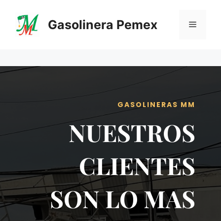
Saltar
al
Gasolinera Pemex
Menú
contenido
GASOLINERAS MM
NUESTROS
CLIENTES
SON LO MAS