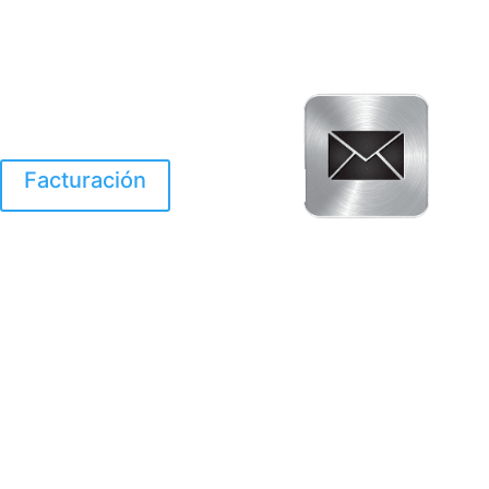
Facturación
El Huracan Otis
destruyo gran parte de
Acapulco.