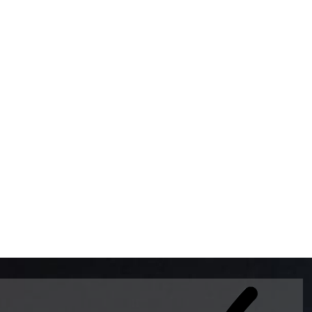
BOMBAS DE GASOLINA 
MUNDO EL MODELO WAY
ESTILO EUROPEO CON 
INTELIGENTES QUE EVI
DESCALIBRACIÓN PARA
GARANTIZAR LA EXACTI
ADEMAS DE SER DE 3 
PREMIUM Y DIESEL.