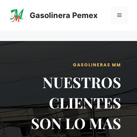
Saltar
al
Gasolinera Pemex
Menú
contenido
GASOLINERAS MM
NUESTROS
CLIENTES
SON LO MAS