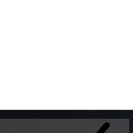
BOMBAS DE GASOLINA 
MUNDO EL MODELO WAY
ESTILO EUROPEO CON 
INTELIGENTES QUE EVI
DESCALIBRACIÓN PARA
GARANTIZAR LA EXACTI
ADEMAS DE SER DE 3 
PREMIUM Y DIESEL.