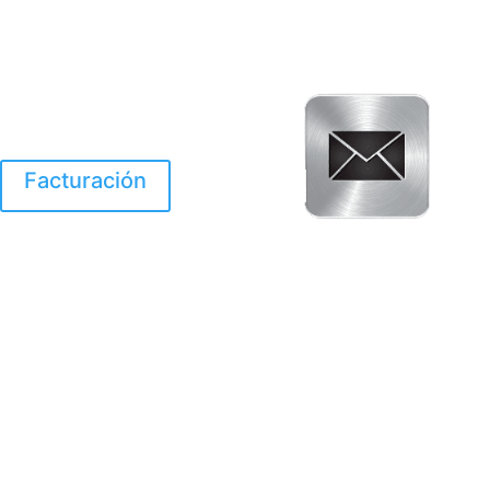
Facturación
El Huracan Otis
destruyo gran parte de
Acapulco.