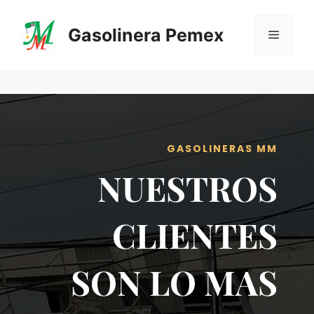
Saltar
al
Gasolinera Pemex
Menú
contenido
GASOLINERAS MM
NUESTROS
CLIENTES
SON LO MAS