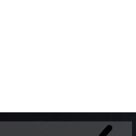
BOMBAS DE GASOLINA 
MUNDO EL MODELO WAY
ESTILO EUROPEO CON 
INTELIGENTES QUE EVI
DESCALIBRACIÓN PARA
GARANTIZAR LA EXACTI
ADEMAS DE SER DE 3 
PREMIUM Y DIESEL.