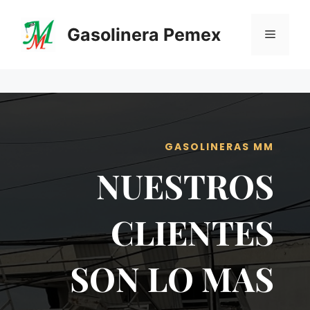
Saltar
al
Gasolinera Pemex
Menú
contenido
GASOLINERAS MM
NUESTROS
CLIENTES
SON LO MAS