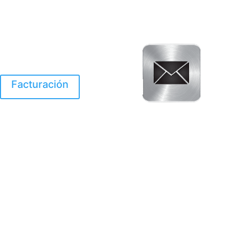
Facturación
El Huracan Otis
destruyo gran parte de
Acapulco.