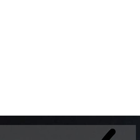
BOMBAS DE GASOLINA 
MUNDO EL MODELO WAY
ESTILO EUROPEO CON 
INTELIGENTES QUE EVI
DESCALIBRACIÓN PARA
GARANTIZAR LA EXACTI
ADEMAS DE SER DE 3 
PREMIUM Y DIESEL.