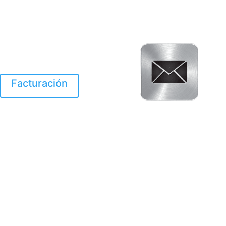
Facturación
El Huracan Otis
destruyo gran parte de
Acapulco.