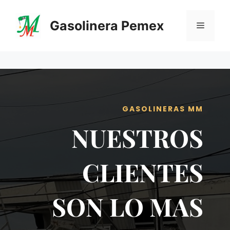
Saltar
al
Gasolinera Pemex
Menú
contenido
GASOLINERAS MM
NUESTROS
CLIENTES
SON LO MAS