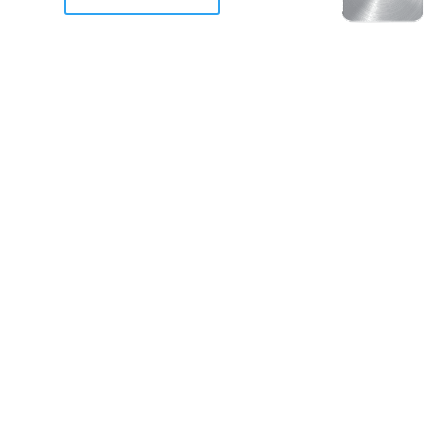
racan Otis destruyo gran
de Acapulco.
ravemente como a la mayoria de casas, edificios y 
mos 2 opciones cruzarnos de brazos o ponernos a
a en la recuperacion de nuestro amado Acapulco; 
trabajar a marchas forzados para ser la primer ga
estar al 100 %. Agrademos mucho a todos los que c