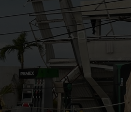
AYUDANOS A MEJORAR
gasolinera13702@gmail.co
m