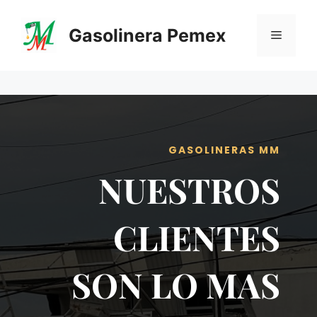
Saltar
al
Gasolinera Pemex
Menú
contenido
GASOLINERAS MM
NUESTROS
CLIENTES
SON LO MAS