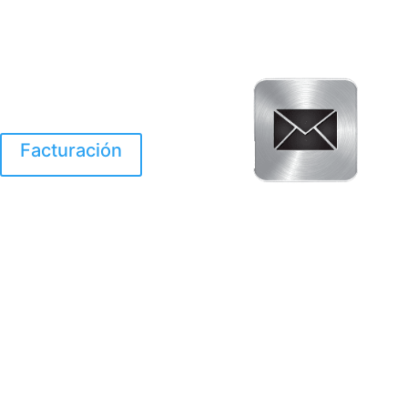
Facturación
El Huracan Otis
destruyo gran parte de
Acapulco.