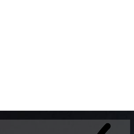
BOMBAS DE GASOLINA 
MUNDO EL MODELO WAY
ESTILO EUROPEO CON 
INTELIGENTES QUE EVI
DESCALIBRACIÓN PARA
GARANTIZAR LA EXACTI
ADEMAS DE SER DE 3 
PREMIUM Y DIESEL.