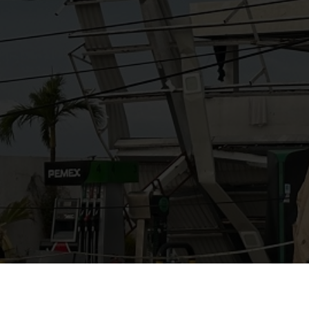
AYUDANOS A MEJORAR
gasolinera13702@gmail.co
m