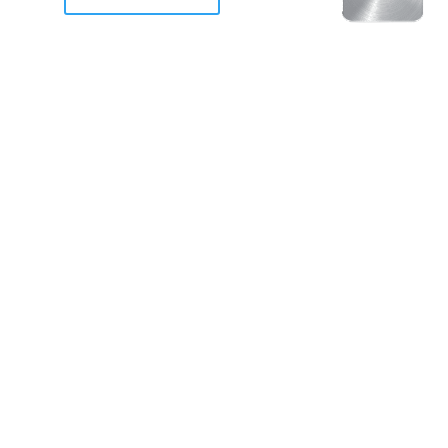
racan Otis destruyo gran
de Acapulco.
ravemente como a la mayoria de casas, edificios y 
mos 2 opciones cruzarnos de brazos o ponernos a
a en la recuperacion de nuestro amado Acapulco; 
trabajar a marchas forzados para ser la primer ga
estar al 100 %. Agrademos mucho a todos los que c