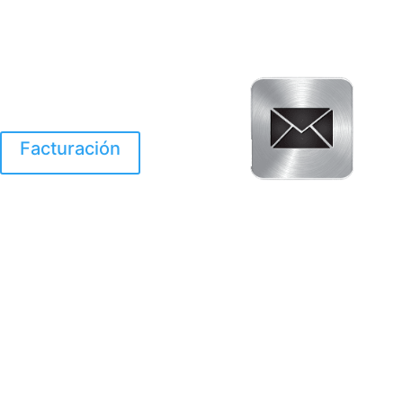
Facturación
El Huracan Otis
destruyo gran parte de
Acapulco.