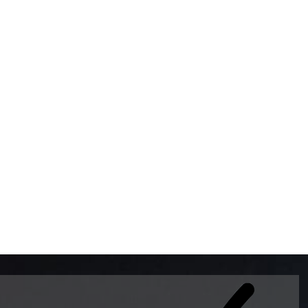
BOMBAS DE GASOLINA 
MUNDO EL MODELO WAY
ESTILO EUROPEO CON 
INTELIGENTES QUE EVI
DESCALIBRACIÓN PARA
GARANTIZAR LA EXACTI
ADEMAS DE SER DE 3 
PREMIUM Y DIESEL.