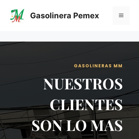
Saltar
al
Gasolinera Pemex
Menú
contenido
GASOLINERAS MM
NUESTROS
CLIENTES
SON LO MAS