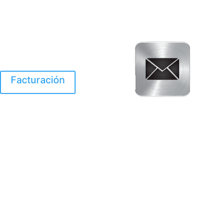
Facturación
El Huracan Otis
destruyo gran parte de
Acapulco.