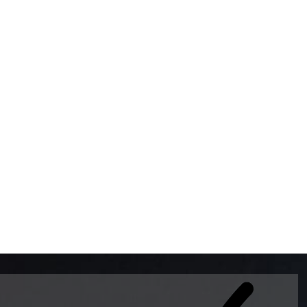
BOMBAS DE GASOLINA 
MUNDO EL MODELO WAY
ESTILO EUROPEO CON 
INTELIGENTES QUE EVI
DESCALIBRACIÓN PARA
GARANTIZAR LA EXACTI
ADEMAS DE SER DE 3 
PREMIUM Y DIESEL.