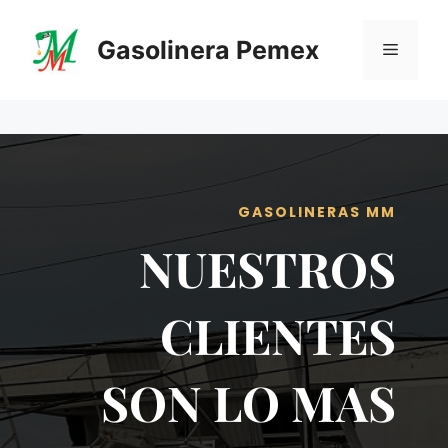
Saltar
al
Gasolinera Pemex
Menú
contenido
GASOLINERAS MM
NUESTROS
CLIENTES
SON LO MAS